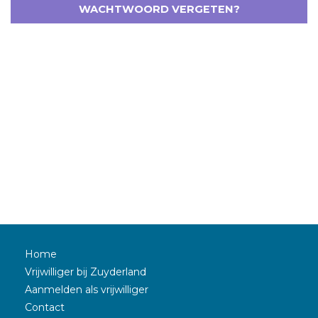
WACHTWOORD VERGETEN?
Home
Vrijwilliger bij Zuyderland
Aanmelden als vrijwilliger
Contact