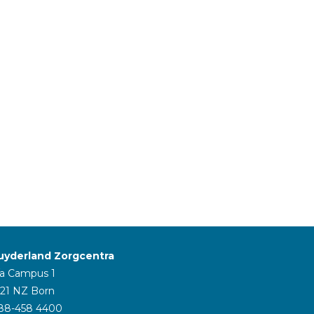
uyderland Zorgcentra
/a Campus 1
121 NZ Born
88-458 4400