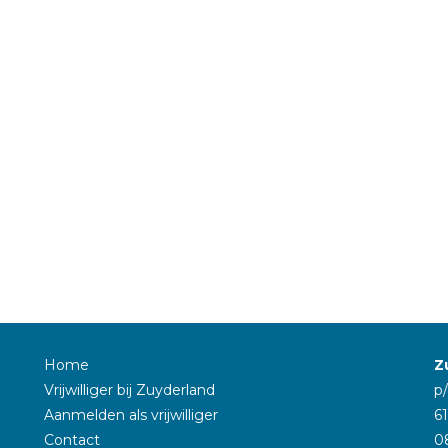
Home
Z
Vrijwilliger bij Zuyderland
p
Aanmelden als vrijwilliger
6
Contact
0